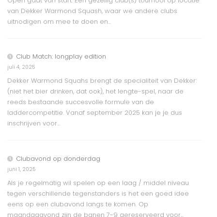
Open gaat van start. Een gezellig club(s) tournooi op locatie
van Dekker Warmond Squash, waar we andere clubs
uitnodigen om mee te doen en...
Club Match: longplay edition
juli 4, 2025
Dekker Warmond Squahs brengt de specialiteit van Dekker:
(niet het bier drinken, dat ook), het lengte-spel, naar de
reeds bestaande succesvolle formule van de
laddercompetitie. Vanaf september 2025 kan je je dus
inschrijven voor...
Clubavond op donderdag
juni 1, 2025
Als je regelmatig wil spelen op een laag / middel niveau
tegen verschillende tegenstanders is het een goed idee
eens op een clubavond langs te komen. Op
maandagavond zijn de banen 7-9 gereserveerd voor...