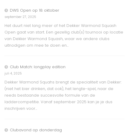
DWS Open op 18 oktober
september 27, 2025
Het duurt niet lang meer of het Dekker Warmond Squash
Open gaat van start. Een gezellig club(s) tournooi op locatie
van Dekker Warmond Squash, waar we andere clubs
uitnodigen om mee te doen en...
Club Match: longplay edition
juli 4, 2025
Dekker Warmond Squahs brengt de specialiteit van Dekker:
(niet het bier drinken, dat ook), het lengte-spel, naar de
reeds bestaande succesvolle formule van de
laddercompetitie. Vanaf september 2025 kan je je dus
inschrijven voor...
Clubavond op donderdag