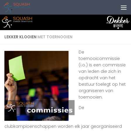
Doorgaan naar inhoud
LEKKER KLOOIEN
MET TOERNOOIEN
De
toernooicommissie
(i.o.) is een commissie
van leden die zich in
opdracht van het
bestuur toelegt op het
organiseren van
toernooien.
De
clubkampioenschappen worden elk jaar georganiseerd