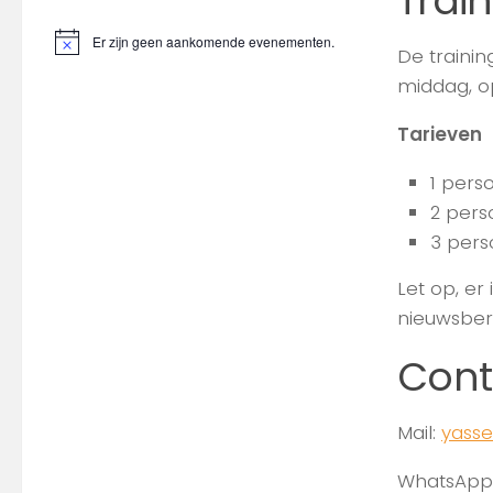
Trai
Er zijn geen aankomende evenementen.
N
De traini
o
middag, o
t
i
c
Tarieven
e
1 pers
2 pers
3 pers
Let op, er
nieuwsber
Cont
Mail:
yass
WhatsApp: