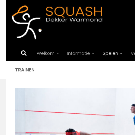
Doorgaan naar inhoud
Welkom
Informatie
Spelen
V
TRAINEN