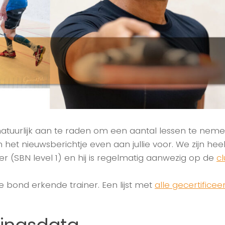
et natuurlijk aan te raden om een aantal lessen te nem
in het nieuwsberichtje even aan jullie voor. We zijn he
r (SBN level 1) en hij is regelmatig aanwezig op de
c
de bond erkende trainer. Een lijst met
alle gecertificee