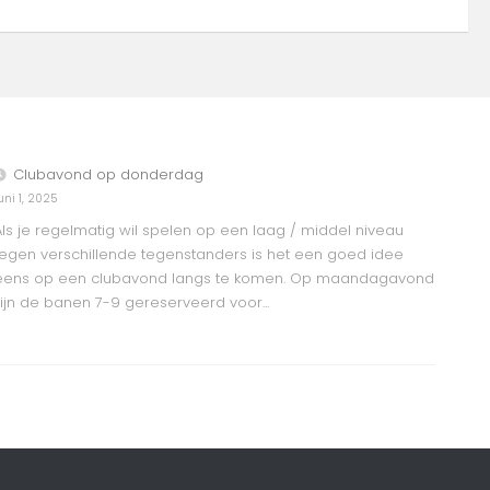
Clubavond op donderdag
uni 1, 2025
Als je regelmatig wil spelen op een laag / middel niveau
tegen verschillende tegenstanders is het een goed idee
eens op een clubavond langs te komen. Op maandagavond
zijn de banen 7-9 gereserveerd voor...