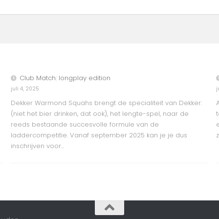
Club Match: longplay edition
juli 4, 2025
j
Dekker Warmond Squahs brengt de specialiteit van Dekker:
(niet het bier drinken, dat ook), het lengte-spel, naar de
reeds bestaande succesvolle formule van de
laddercompetitie. Vanaf september 2025 kan je je dus
inschrijven voor...