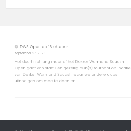
DWS Open op 18 oktober
september 27, 2025
Het duurt niet lang meer of het Dekker Warmond Squash
Open gaat van start. Een gezellig club(s) tournooi op locatie
van Dekker Warmond Squash, waar we andere clubs
uitnodigen om mee te doen en...